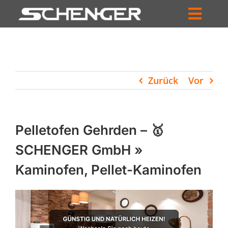
Zum
Inhalt
Toggl
springen
HOME
Navig
ZUM SHOP
Zurück
Vor
HÄNDLERSUCHE
SERVICE
Pelletofen Gehrden – 🥇
UNTERNEHMEN
SCHENGER GmbH »
Kaminofen, Pellet-Kaminofen
PROFIL
WARENKORB
PRODUCTS
SEARCH