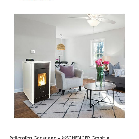
Pelletofen Geestland – 🥇SCHENGER GmbH »