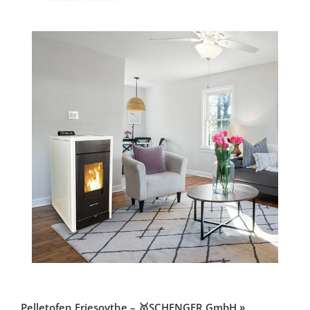
Pelletofen Friesoythe – 🥇SCHENGER GmbH »