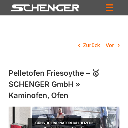
Zum
Inhalt
Toggl
springen
HOME
Navig
ZUM SHOP
Zurück
Vor
HÄNDLERSUCHE
SERVICE
Pelletofen Friesoythe – 🥇
UNTERNEHMEN
SCHENGER GmbH »
Kaminofen, Ofen
PROFIL
WARENKORB
PRODUCTS
SEARCH