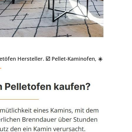
fen Hersteller. ☑️ Pellet-Kaminofen, ☀️
.