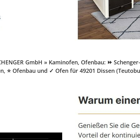
SCHENGER GmbH » Kaminofen, Ofenbau: ⏩ Schenger-Ver
fen, ⭐ Ofenbau und ✓ Ofen für 49201 Dissen (Teutobu