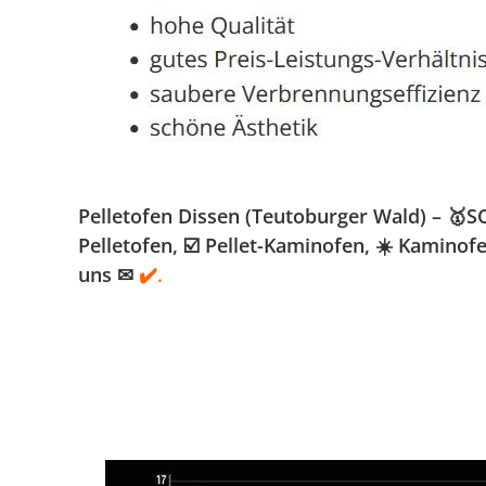
Pelletofen Dissen (Teutoburger Wald) – 🥇
Pelletofen, ☑️ Pellet-Kaminofen, ☀️ Kamino
uns ✉
✔️.