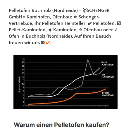
Pelletofen Buchholz (Nordheide) – 🥇SCHENGER
GmbH » Kaminofen, Ofenbau: ⏩ Schenger-
Vertrieb.de, Ihr Pelletöfen Hersteller. ✔️ Pelletofen, ☑️
Pellet-Kaminofen, ☀️ Kaminofen, ⭐ Ofenbau oder ✓
Ofen in Buchholz (Nordheide). Auf Ihren Besuch
freuen wir uns ✉
✔️.