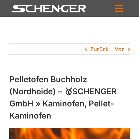
Zum
Inhalt
Toggl
springen
HOME
Navig
ZUM SHOP
Zurück
Vor
HÄNDLERSUCHE
SERVICE
Pelletofen Buchholz
UNTERNEHMEN
(Nordheide) – 🥇SCHENGER
GmbH » Kaminofen, Pellet-
PROFIL
Kaminofen
WARENKORB
PRODUCTS
SEARCH