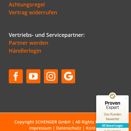
Achtungsregel
Vertrag widerrufen
Vertriebs- und Servicepartner:
Partner werden
Händlerlogin
Kundenbewertungen und Erfahrungen zu
Schenger GmbH
SEHR GUT
96%
Empfehlungen auf
ProvenExpert.com
4,80 / 5,00
50
36
Bewertungen auf
Bewertungen von 1
Von Kunden
ProvenExpert.com
anderen Quelle
bewertet
Copyright SCHENGER GmbH | All Rights Reserved |
86 Bewertungen
Impressum
|
Datenschutz
|
Kontakt
Blick aufs ProvenExpert-Profil werfen