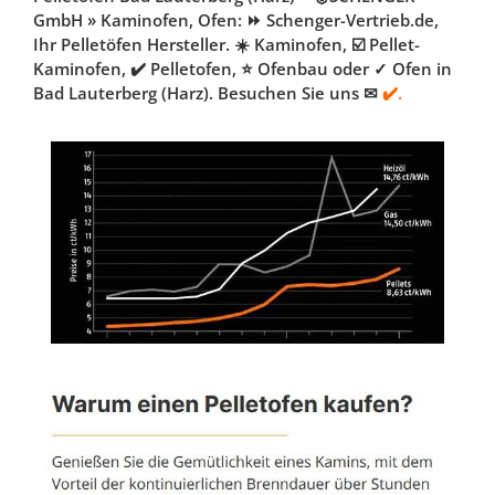
GmbH » Kaminofen, Ofen: ⏩ Schenger-Vertrieb.de,
Ihr Pelletöfen Hersteller. ☀️ Kaminofen, ☑️ Pellet-
Kaminofen, ✔️ Pelletofen, ⭐ Ofenbau oder ✓ Ofen in
Bad Lauterberg (Harz). Besuchen Sie uns ✉
✔️.