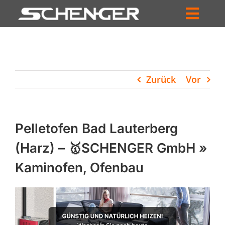
Zum
Inhalt
Toggl
springen
HOME
Navig
ZUM SHOP
Zurück
Vor
HÄNDLERSUCHE
SERVICE
Pelletofen Bad Lauterberg
UNTERNEHMEN
(Harz) – 🥇SCHENGER GmbH »
Kaminofen, Ofenbau
PROFIL
WARENKORB
PRODUCTS
SEARCH