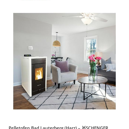
Pelletofen Bad Lauterberg (Harz) – 🥇SCHENGER