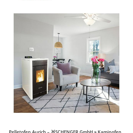
Pelletofen Aurich – 🥇SCHENGER GmbH » Kaminofen,