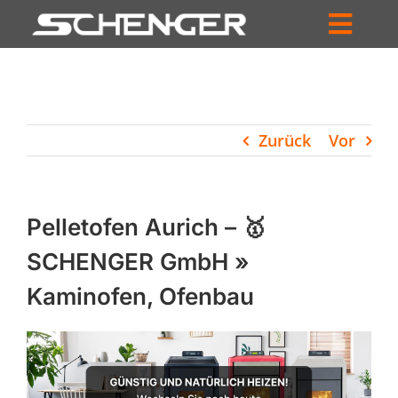
Zum
Inhalt
Toggl
springen
HOME
Navig
ZUM SHOP
Zurück
Vor
HÄNDLERSUCHE
SERVICE
Pelletofen Aurich – 🥇
UNTERNEHMEN
SCHENGER GmbH »
Kaminofen, Ofenbau
PROFIL
WARENKORB
PRODUCTS
SEARCH