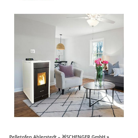
Pelletofen Ahlerstedt – 🥇SCHENGER GmbH »