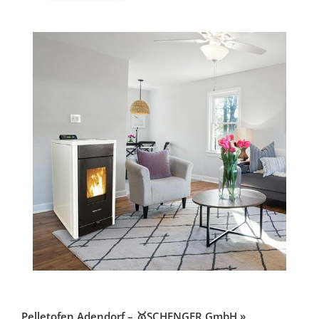
Pelletofen Adendorf – 🥇SCHENGER GmbH »