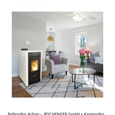
Pelletofen Achim – 🥇SCHENGER GmbH » Kaminofen,