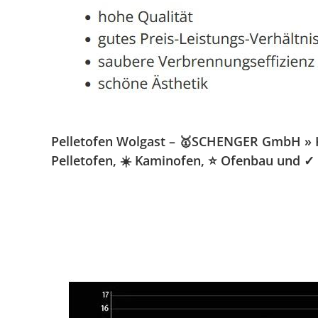
Pelletofen Wolgast – 🥇SCHENGER GmbH » Kam
Pelletofen, ☀️ Kaminofen, ⭐ Ofenbau und ✓