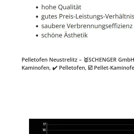
Pelletofen Neustrelitz – 🥇SCHENGER GmbH »
Kaminofen, ✔️ Pelletofen, ☑️ Pellet-Kamino