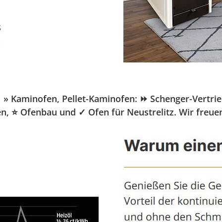
 Kaminofen, Pellet-Kaminofen: ⏩ Schenger-Vertrieb.d
fen, ⭐ Ofenbau und ✓ Ofen für Neustrelitz. Wir freu