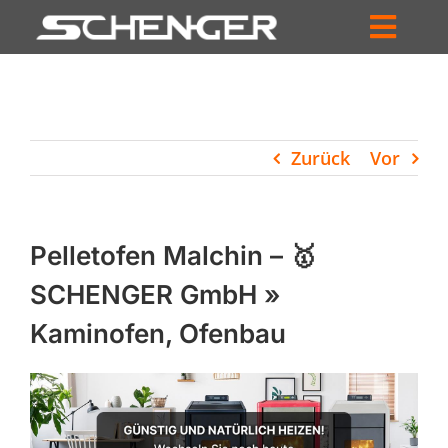
Zum
Inhalt
Toggl
springen
HOME
Navig
ZUM SHOP
Zurück
Vor
HÄNDLERSUCHE
SERVICE
Pelletofen Malchin – 🥇
UNTERNEHMEN
SCHENGER GmbH »
Kaminofen, Ofenbau
PROFIL
WARENKORB
PRODUCTS
SEARCH