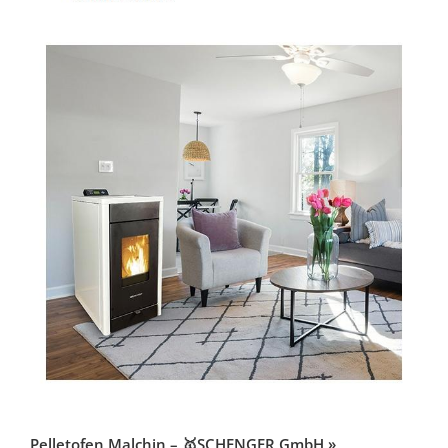
Pelletofen Malchin – 🥇SCHENGER GmbH »