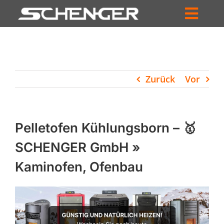
Zum
Inhalt
Toggl
springen
HOME
Navig
ZUM SHOP
Zurück
Vor
HÄNDLERSUCHE
SERVICE
Pelletofen Kühlungsborn – 🥇
UNTERNEHMEN
SCHENGER GmbH »
Kaminofen, Ofenbau
PROFIL
WARENKORB
PRODUCTS
SEARCH