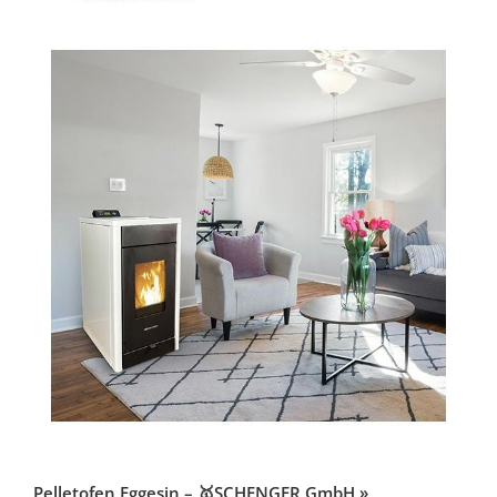
Pelletofen Eggesin – 🥇SCHENGER GmbH »