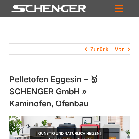
Zum
Inhalt
Toggl
springen
HOME
Navig
ZUM SHOP
Zurück
Vor
HÄNDLERSUCHE
SERVICE
Pelletofen Eggesin – 🥇
UNTERNEHMEN
SCHENGER GmbH »
Kaminofen, Ofenbau
PROFIL
WARENKORB
PRODUCTS
SEARCH