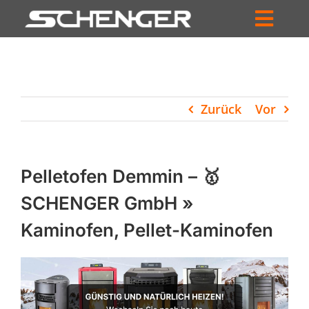
Zum
Inhalt
Toggl
springen
HOME
Navig
ZUM SHOP
Zurück
Vor
HÄNDLERSUCHE
SERVICE
Pelletofen Demmin – 🥇
UNTERNEHMEN
SCHENGER GmbH »
Kaminofen, Pellet-Kaminofen
PROFIL
WARENKORB
PRODUCTS
SEARCH