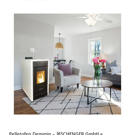
Pelletofen Demmin – 🥇SCHENGER GmbH »