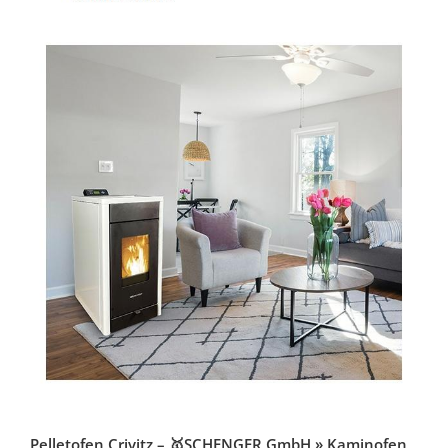
Pelletofen Crivitz – 🥇SCHENGER GmbH » Kaminofen,