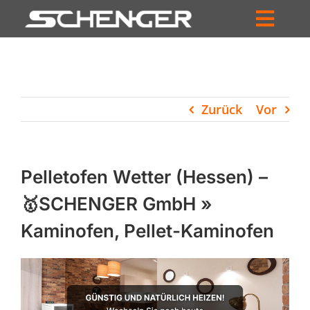
Zum
Inhalt
Toggl
springen
HOME
Navig
ZUM SHOP
Zurück
Vor
HÄNDLERSUCHE
SERVICE
Pelletofen Wetter (Hessen) –
UNTERNEHMEN
🥇SCHENGER GmbH »
Kaminofen, Pellet-Kaminofen
PROFIL
WARENKORB
PRODUCTS
SEARCH