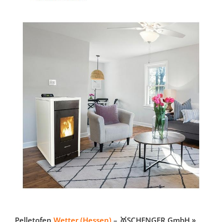
Pelletofen
Wetter (Hessen)
– 🥇SCHENGER GmbH »