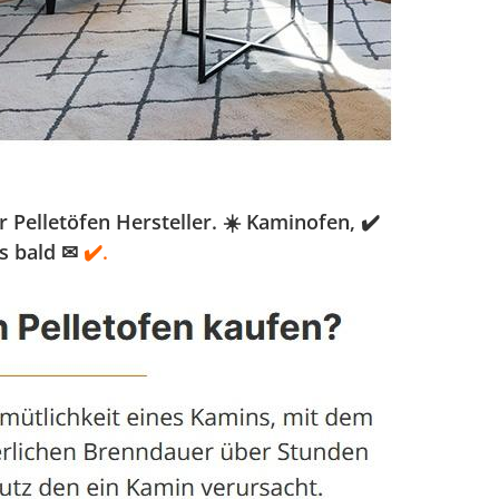
Pelletöfen Hersteller. ☀️ Kaminofen, ✔️
s bald ✉
✔️.