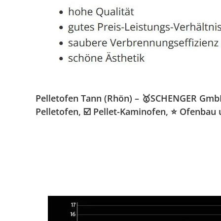
Pelletofen Tann (Rhön) – 🥇SCHENGER GmbH 
Pelletofen, ☑️ Pellet-Kaminofen, ⭐ Ofenbau