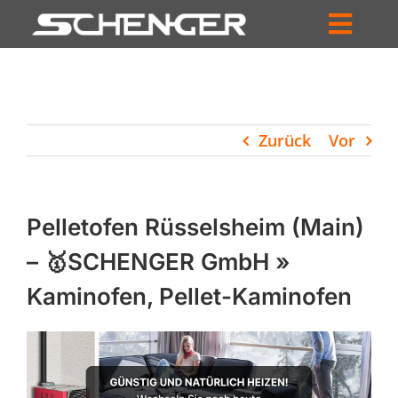
Zum
Inhalt
Toggl
springen
HOME
Navig
ZUM SHOP
Zurück
Vor
HÄNDLERSUCHE
SERVICE
Pelletofen Rüsselsheim (Main)
UNTERNEHMEN
– 🥇SCHENGER GmbH »
Kaminofen, Pellet-Kaminofen
PROFIL
WARENKORB
PRODUCTS
SEARCH