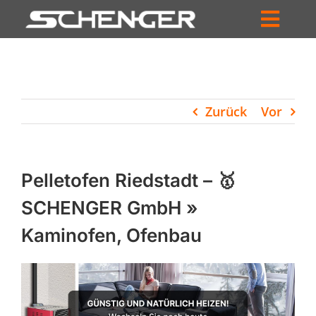
Zum
Inhalt
Toggl
springen
HOME
Navig
ZUM SHOP
Zurück
Vor
HÄNDLERSUCHE
SERVICE
Pelletofen Riedstadt – 🥇
UNTERNEHMEN
SCHENGER GmbH »
Kaminofen, Ofenbau
PROFIL
WARENKORB
PRODUCTS
SEARCH