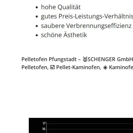
Pelletofen Pfungstadt – 🥇SCHENGER GmbH » 
Pelletofen, ☑️ Pellet-Kaminofen, ☀️ Kamino