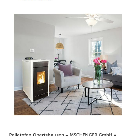
Pelletofen Obertshausen – 🥇SCHENGER GmbH »