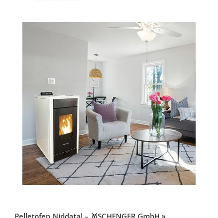
Pelletofen Niddatal – 🥇SCHENGER GmbH »