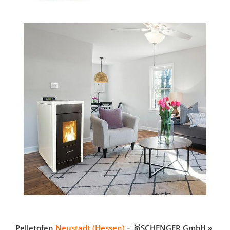
Pelletofen
Neustadt (Hessen)
– 🥇SCHENGER GmbH »