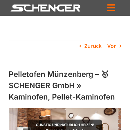
Zum
Inhalt
Toggl
springen
HOME
Navig
ZUM SHOP
Zurück
Vor
HÄNDLERSUCHE
SERVICE
Pelletofen Münzenberg – 🥇
UNTERNEHMEN
SCHENGER GmbH »
Kaminofen, Pellet-Kaminofen
PROFIL
WARENKORB
PRODUCTS
SEARCH