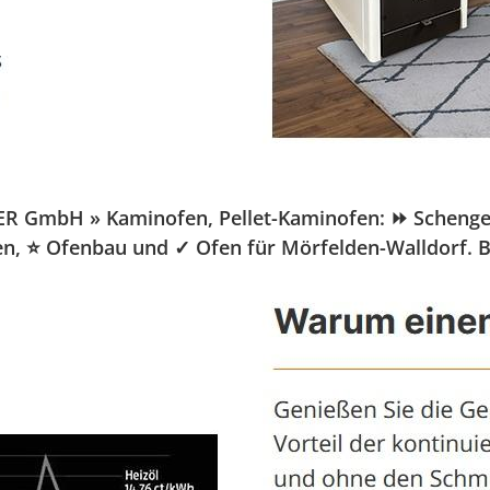
 GmbH » Kaminofen, Pellet-Kaminofen: ⏩ Schenger-Ve
fen, ⭐ Ofenbau und ✓ Ofen für Mörfelden-Walldorf. 