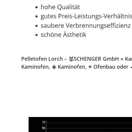
Pelletofen Lorch – 🥇SCHENGER GmbH » Kamino
Kaminofen, ☀️ Kaminofen, ⭐ Ofenbau oder ✓