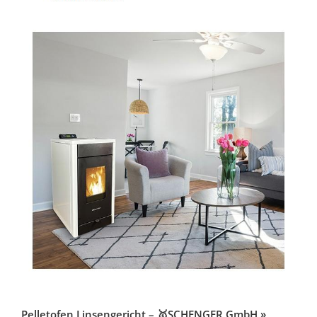
Pelletofen Linsengericht – 🥇SCHENGER GmbH »