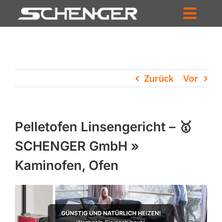
Zum
Inhalt
Toggl
springen
HOME
Navig
ZUM SHOP
Zurück
Vor
HÄNDLERSUCHE
SERVICE
Pelletofen Linsengericht – 🥇
UNTERNEHMEN
SCHENGER GmbH »
Kaminofen, Ofen
PROFIL
WARENKORB
PRODUCTS
SEARCH