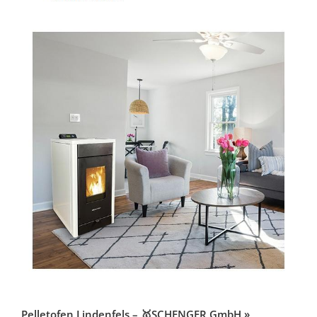
Pelletofen Lindenfels – 🥇SCHENGER GmbH »