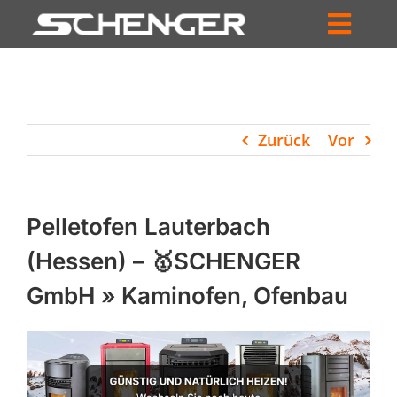
Zum
Inhalt
Toggl
springen
HOME
Navig
ZUM SHOP
Zurück
Vor
HÄNDLERSUCHE
SERVICE
Pelletofen Lauterbach
UNTERNEHMEN
(Hessen) – 🥇SCHENGER
GmbH » Kaminofen, Ofenbau
PROFIL
WARENKORB
PRODUCTS
SEARCH