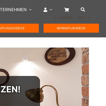
TERNEHMEN
Zurück
Vor
RTUNGSVIDEOS
REPARATURVIDEOS