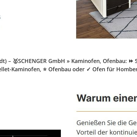
dt) – 🥇SCHENGER GmbH » Kaminofen, Ofenbau: ⏩ Sch
️ Pellet-Kaminofen, ⭐ Ofenbau oder ✓ Ofen für Homber