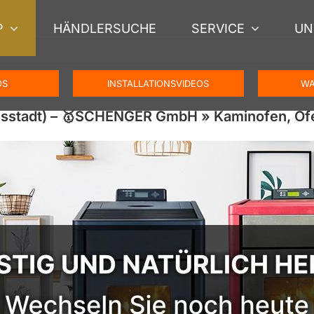
P
HÄNDLERSUCHE
SERVICE
UN
OS
INSTALLATIONSVIDEOS
WA
onsstadt) – 🥇SCHENGER GmbH » Kaminofen, O