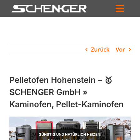
Zum
Inhalt
Toggl
springen
HOME
Navig
ZUM SHOP
Zurück
Vor
HÄNDLERSUCHE
SERVICE
Pelletofen Hohenstein – 🥇
UNTERNEHMEN
SCHENGER GmbH »
Kaminofen, Pellet-Kaminofen
PROFIL
WARENKORB
PRODUCTS
SEARCH