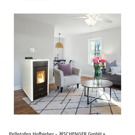
Pelletofen Hofbieber – 🥇SCHENGER GmbH »