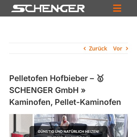
Zum
Inhalt
Toggl
springen
HOME
Navig
ZUM SHOP
Zurück
Vor
HÄNDLERSUCHE
SERVICE
Pelletofen Hofbieber – 🥇
UNTERNEHMEN
SCHENGER GmbH »
Kaminofen, Pellet-Kaminofen
PROFIL
WARENKORB
PRODUCTS
SEARCH