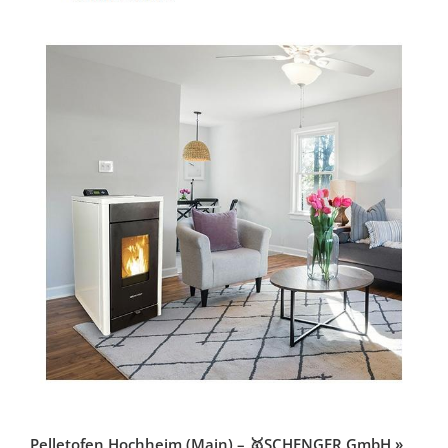
Pelletofen Hochheim (Main) – 🥇SCHENGER GmbH »