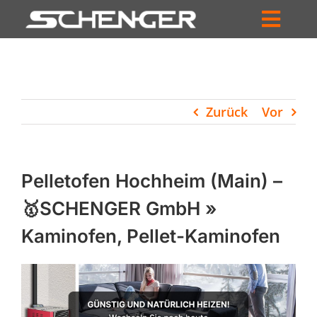
Zum
Inhalt
Toggl
springen
HOME
Navig
ZUM SHOP
Zurück
Vor
HÄNDLERSUCHE
SERVICE
Pelletofen Hochheim (Main) –
UNTERNEHMEN
🥇SCHENGER GmbH »
Kaminofen, Pellet-Kaminofen
PROFIL
WARENKORB
PRODUCTS
SEARCH