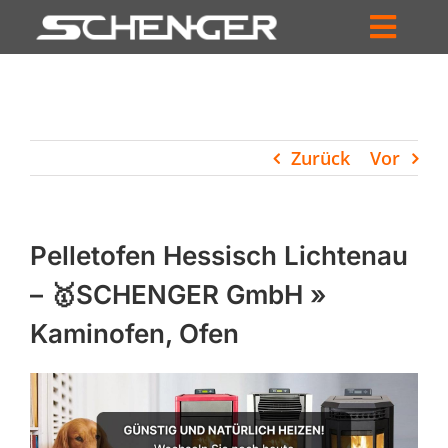
Zum
Inhalt
Toggl
springen
HOME
Navig
ZUM SHOP
Zurück
Vor
HÄNDLERSUCHE
SERVICE
Pelletofen Hessisch Lichtenau
UNTERNEHMEN
– 🥇SCHENGER GmbH »
Kaminofen, Ofen
PROFIL
WARENKORB
PRODUCTS
SEARCH