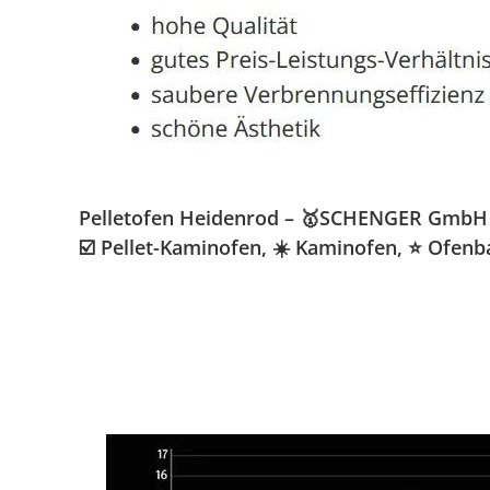
Pelletofen Heidenrod – 🥇SCHENGER GmbH » K
☑️ Pellet-Kaminofen, ☀️ Kaminofen, ⭐ Ofenb