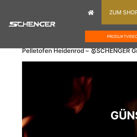
Zum
Inhalt
ZUM SHO
springen
PRODUKTVIDE
Pelletofen Heidenrod – 🥇SCHENGER 