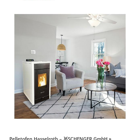
Pelletofen Hasselroth – 🥇SCHENGER GmbH »