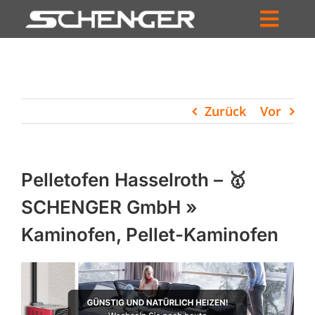
Zum
Inhalt
Toggl
springen
HOME
Navig
ZUM SHOP
Zurück
Vor
HÄNDLERSUCHE
SERVICE
Pelletofen Hasselroth – 🥇
UNTERNEHMEN
SCHENGER GmbH »
Kaminofen, Pellet-Kaminofen
PROFIL
WARENKORB
PRODUCTS
SEARCH