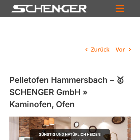
Zum
Inhalt
Toggl
springen
HOME
Navig
ZUM SHOP
Zurück
Vor
HÄNDLERSUCHE
SERVICE
Pelletofen Hammersbach – 🥇
UNTERNEHMEN
SCHENGER GmbH »
Kaminofen, Ofen
PROFIL
WARENKORB
PRODUCTS
SEARCH