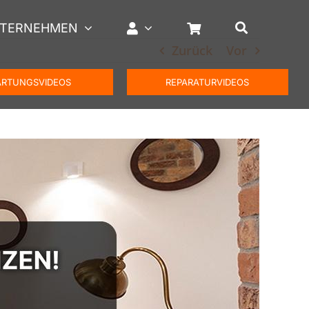
TERNEHMEN
Zurück
Vor
RTUNGSVIDEOS
REPARATURVIDEOS