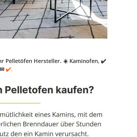
Pelletöfen Hersteller. ☀️ Kaminofen, ✔️
 ✉
✔️.