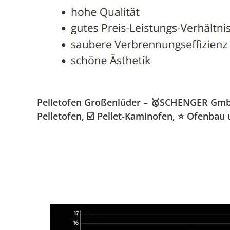
Pelletofen Großenlüder – 🥇SCHENGER GmbH 
Pelletofen, ☑️ Pellet-Kaminofen, ⭐ Ofenbau