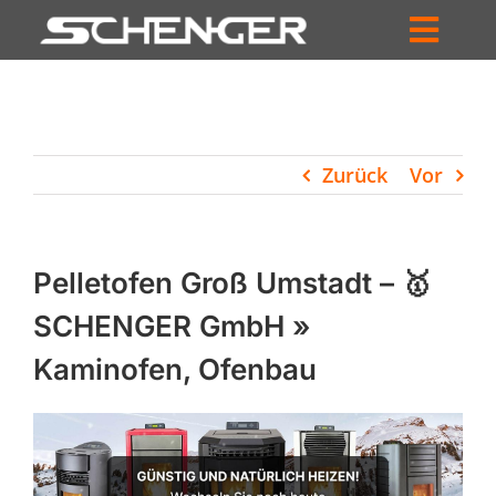
Zum
Inhalt
Toggl
springen
HOME
Navig
ZUM SHOP
Zurück
Vor
HÄNDLERSUCHE
SERVICE
Pelletofen Groß Umstadt – 🥇
UNTERNEHMEN
SCHENGER GmbH »
Kaminofen, Ofenbau
PROFIL
WARENKORB
PRODUCTS
SEARCH