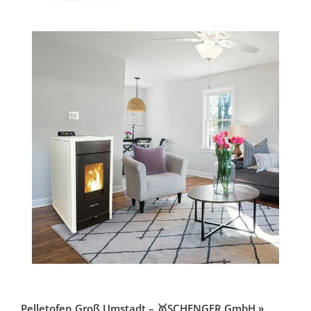
Pelletofen Groß Umstadt – 🥇SCHENGER GmbH »