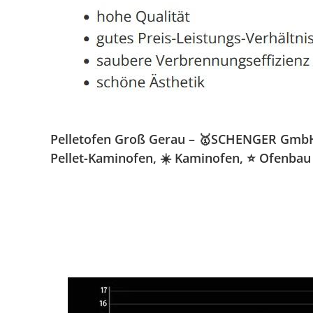
Pelletofen Groß Gerau – 🥇SCHENGER GmbH » 
Pellet-Kaminofen, ☀️ Kaminofen, ⭐ Ofenbau