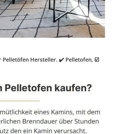
lletöfen Hersteller. ✔️ Pelletofen, ☑️