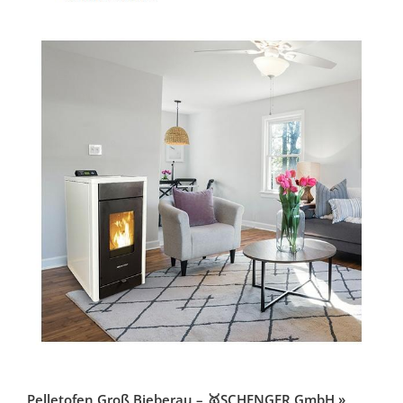
Pelletofen Groß Bieberau – 🥇SCHENGER GmbH »