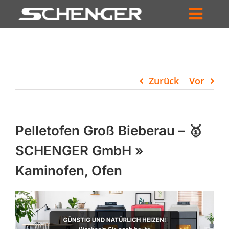
Zum
Inhalt
Toggl
springen
HOME
Navig
ZUM SHOP
Zurück
Vor
HÄNDLERSUCHE
SERVICE
Pelletofen Groß Bieberau – 🥇
UNTERNEHMEN
SCHENGER GmbH »
Kaminofen, Ofen
PROFIL
WARENKORB
PRODUCTS
SEARCH