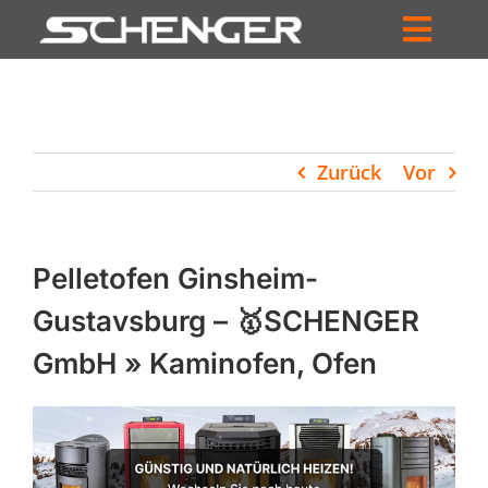
Zum
Inhalt
Toggl
springen
HOME
Navig
ZUM SHOP
Zurück
Vor
HÄNDLERSUCHE
SERVICE
Pelletofen Ginsheim-
UNTERNEHMEN
Gustavsburg – 🥇SCHENGER
GmbH » Kaminofen, Ofen
PROFIL
WARENKORB
PRODUCTS
SEARCH