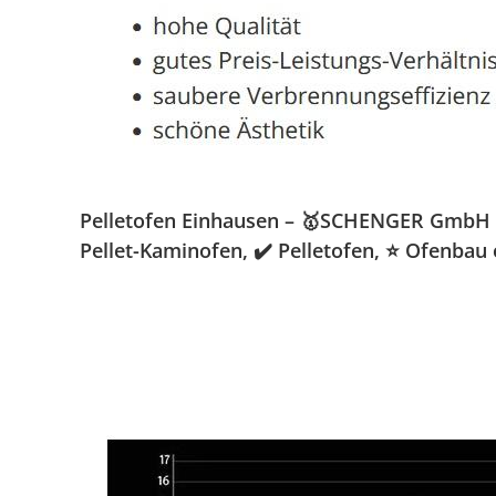
Pelletofen Einhausen – 🥇SCHENGER GmbH » 
Pellet-Kaminofen, ✔️ Pelletofen, ⭐ Ofenba