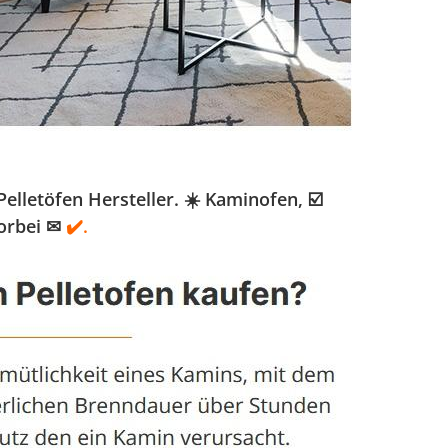
lletöfen Hersteller. ☀️ Kaminofen, ☑️
orbei ✉
✔️.