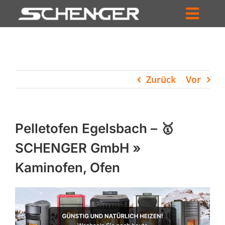
Zum
Inhalt
Toggl
springen
HOME
Navig
ZUM SHOP
Zurück
Vor
HÄNDLERSUCHE
SERVICE
Pelletofen Egelsbach – 🥇
UNTERNEHMEN
SCHENGER GmbH »
Kaminofen, Ofen
PROFIL
WARENKORB
PRODUCTS
SEARCH