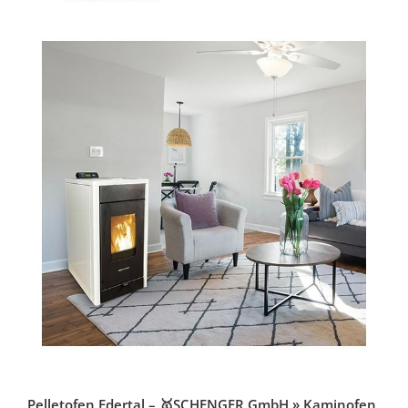
Pelletofen Edertal – 🥇SCHENGER GmbH » Kaminofen,