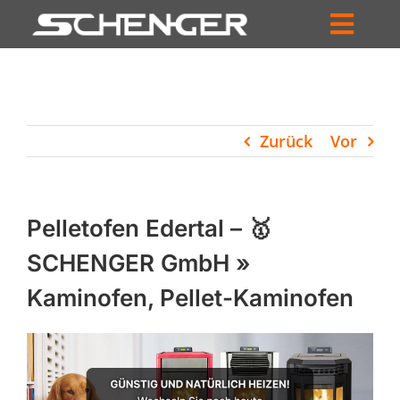
Zum
Inhalt
Toggl
springen
HOME
Navig
ZUM SHOP
Zurück
Vor
HÄNDLERSUCHE
SERVICE
Pelletofen Edertal – 🥇
UNTERNEHMEN
SCHENGER GmbH »
Kaminofen, Pellet-Kaminofen
PROFIL
WARENKORB
PRODUCTS
SEARCH