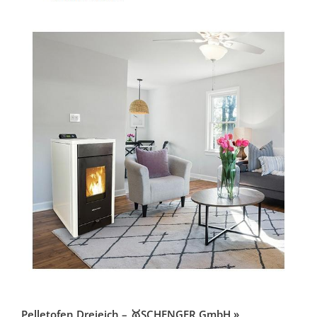
Pelletofen Dreieich – 🥇SCHENGER GmbH »